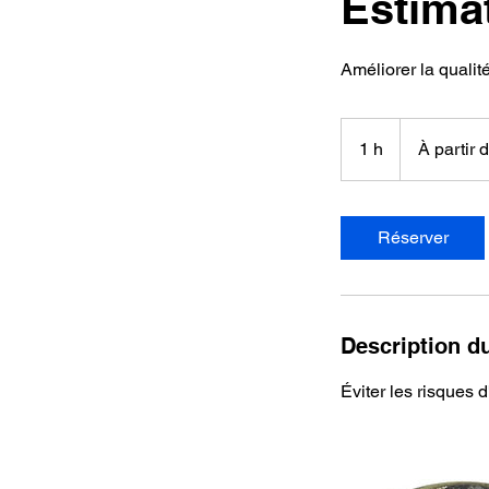
Estimat
Améliorer la qualité
À
partir
1 h
1
À partir 
de
1 dollar
canadien
Réserver
Description d
Éviter les risques 